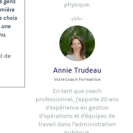
es gens
physique.
emière
le choix
Auteure
u une
nu.
l de
Annie Trudeau
Votre Coach Formatrice
En tant que coach
professionnel, j'apporte 20 ans
d'expérience en gestion
d'opérations et d'équipes de
travail dans l'administration
publique.