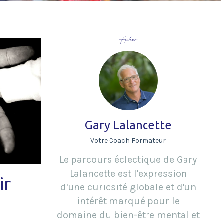
Auteur
Gary Lalancette
Votre Coach Formateur
Le parcours éclectique de Gary
Lalancette est l'expression
ir
d'une curiosité globale et d'un
intérêt marqué pour le
domaine du bien-être mental et