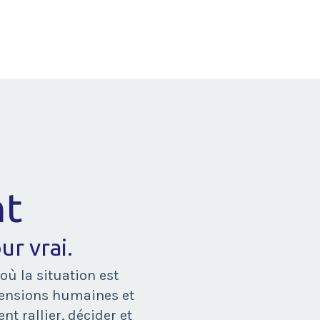
nt
r vrai.
ù la situation est
imensions humaines et
t rallier, décider et